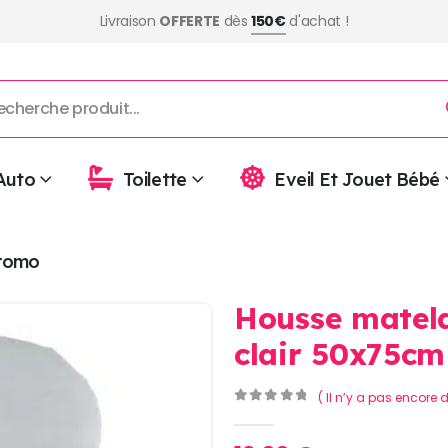
Livraison
OFFERTE
dès
150€
d'achat !
Auto
Toilette
Eveil Et Jouet Bébé
romo
Housse matela
clair 50x75cm
( Il n’y a pas encore d
0
Sur 5