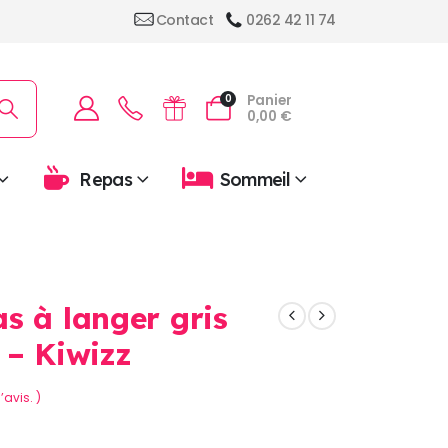
Contact
0262 42 11 74
Panier
0
0,00
€
Repas
Sommeil
s à langer gris
 – Kiwizz
’avis. )