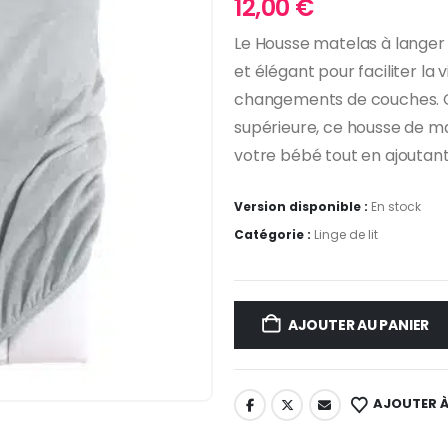
12,00
€
Le Housse matelas à langer g
et élégant pour faciliter la 
changements de couches. C
supérieure, ce housse de ma
votre bébé tout en ajoutant
Version disponible :
En stock
Catégorie :
Linge de lit
AJOUTER AU PANIER
AJOUTER À