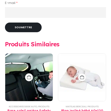
E-mail
*
Produits Similaires
ACCESSOIRES SIEGE AUTO
,
PRODUITS
MATELAS BERCEAU
,
PRODUITS
Pare-soleil arrière Safety
Plan incliné bébé 60x120