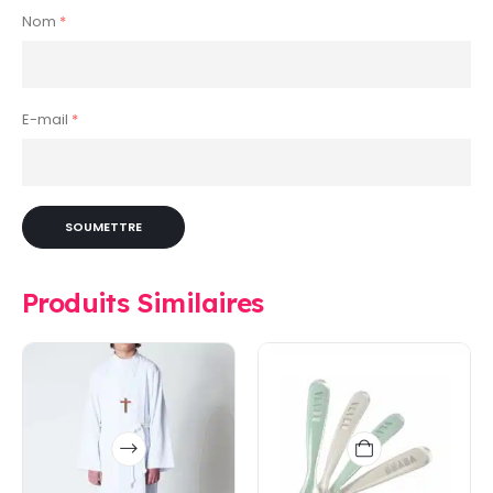
Nom
*
E-mail
*
Produits Similaires
Ce
produit
a