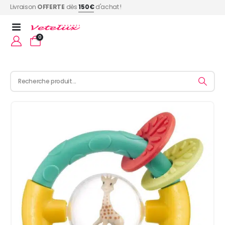
Livraison
OFFERTE
dès
150€
d'achat !
0