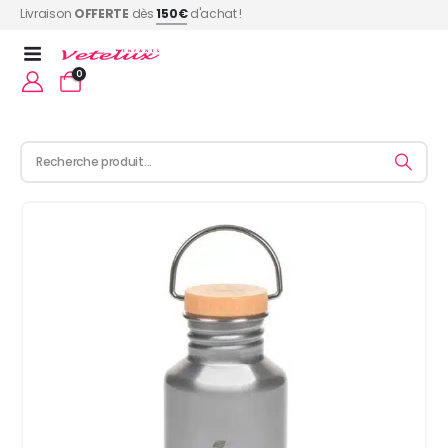
Livraison
OFFERTE
dès
150€
d'achat !
0