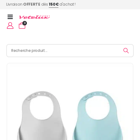
Livraison
OFFERTE
dès
150€
d'achat !
0