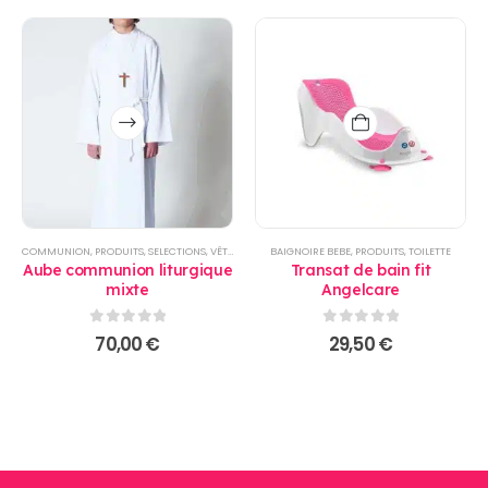
Ce
produit
a
plusieurs
variations.
Les
options
COMMUNION
,
PRODUITS
,
SELECTIONS
,
VÊTEMENT ENFANTS
BAIGNOIRE BEBE
,
PRODUITS
,
TOILETTE
peuvent
Aube communion liturgique
Transat de bain fit
être
mixte
Angelcare
choisies
sur
0
sur 5
0
sur 5
70,00
€
29,50
€
la
page
du
produit