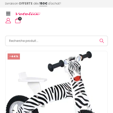
Livraison
OFFERTE
dès
150€
d'achat !
0
-44%