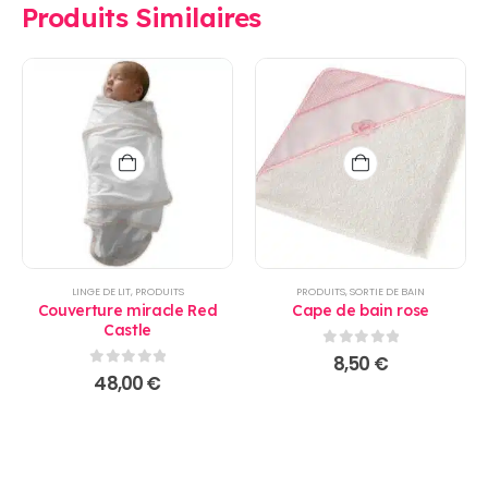
Produits Similaires
LINGE DE LIT
,
PRODUITS
PRODUITS
,
SORTIE DE BAIN
Couverture miracle Red
Cape de bain rose
Castle
0
sur 5
8,50
€
0
sur 5
48,00
€