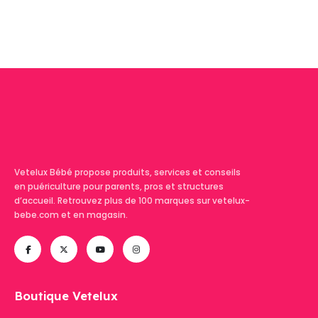
était :
est :
120,00 €.
50,00 €.
Vetelux Bébé propose produits, services et conseils
en puériculture pour parents, pros et structures
d’accueil. Retrouvez plus de 100 marques sur vetelux-
bebe.com et en magasin.
Boutique Vetelux