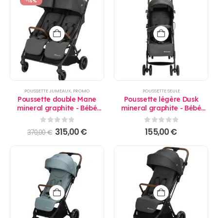
-15%
POUSSETTE JUMEAUX
,
PROMO
POUSSETTE SEULE
Poussette double Mane
Poussette légère Dusk
mineral graphite - Bébé
mineral graphite - Bébé
Confort
Confort
0
sur 5
0
sur 5
Le
Le
315,00
€
155,00
€
370,00
€
prix
prix
initial
actuel
était :
est :
370,00 €.
315,00 €.