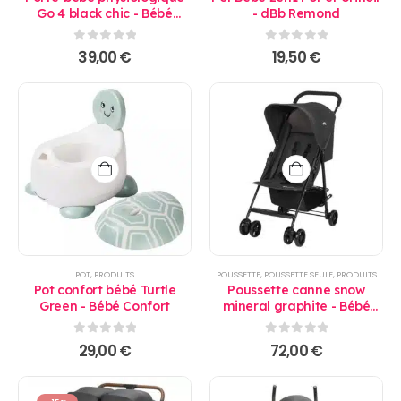
Go 4 black chic - Bébé
- dBb Remond
Confort
0
sur 5
0
sur 5
39,00
€
19,50
€
POT
,
PRODUITS
POUSSETTE
,
POUSSETTE SEULE
,
PRODUITS
Pot confort bébé Turtle
Poussette canne snow
Green - Bébé Confort
mineral graphite - Bébé
Confort
0
sur 5
0
sur 5
29,00
€
72,00
€