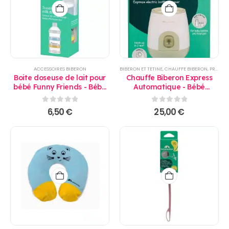
ACCESSOIRES BIBERON
BIBERON ET TETINE
,
CHAUFFE BIBERON
,
PRODUITS
Boite doseuse de lait pour
Chauffe Biberon Express
bébé Funny Friends - Bébé
Automatique - Bébé
Confort
Confort
0
sur 5
0
sur 5
6,50
€
25,00
€