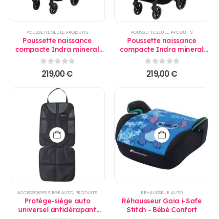
POUSSETTE SEULE
,
PRODUITS
POUSSETTE SEULE
,
PRODUITS
Poussette naissance
Poussette naissance
compacte Indra mineral
compacte Indra mineral
blue - Bébé Confort
graphite - Bébé Confort
0
sur 5
0
sur 5
219,00
€
219,00
€
ACCESSOIRES SIEGE AUTO
,
PRODUITS
REHAUSSEUR AUTO
Protège-siège auto
Réhausseur Gaia i-Safe
universel antidérapant
Stitch - Bébé Confort
pour siège bébé - Bébé