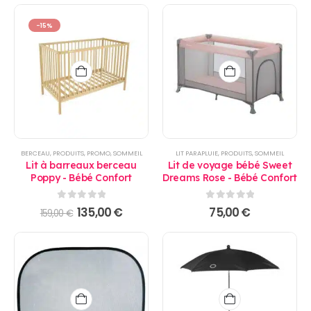
-15%
BERCEAU
,
PRODUITS
,
PROMO
,
SOMMEIL
LIT PARAPLUIE
,
PRODUITS
,
SOMMEIL
Lit à barreaux berceau
Lit de voyage bébé Sweet
Poppy - Bébé Confort
Dreams Rose - Bébé Confort
0
sur 5
0
sur 5
Le
Le
135,00
€
75,00
€
159,00
€
prix
prix
initial
actuel
était :
est :
159,00 €.
135,00 €.