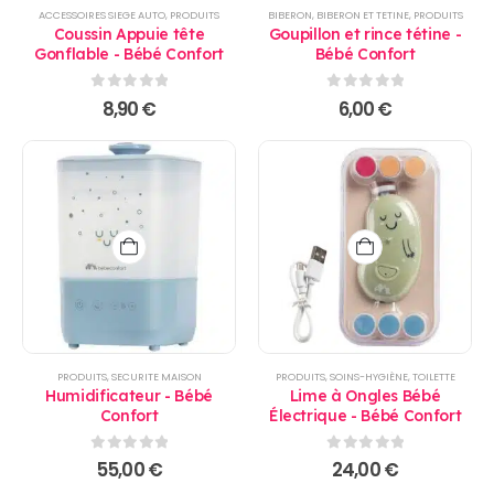
ACCESSOIRES SIEGE AUTO
,
PRODUITS
BIBERON
,
BIBERON ET TETINE
,
PRODUITS
Coussin Appuie tête
Goupillon et rince tétine -
Gonflable - Bébé Confort
Bébé Confort
0
sur 5
0
sur 5
8,90
€
6,00
€
PRODUITS
,
SECURITE MAISON
PRODUITS
,
SOINS-HYGIÈNE
,
TOILETTE
Humidificateur - Bébé
Lime à Ongles Bébé
Confort
Électrique - Bébé Confort
0
sur 5
0
sur 5
55,00
€
24,00
€