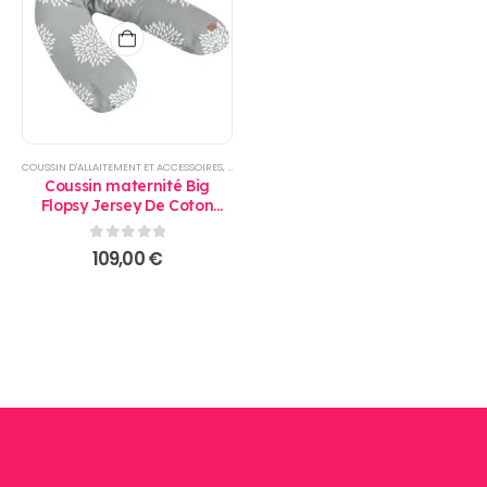
COUSSIN D'ALLAITEMENT ET ACCESSOIRES
,
PRODUITS
Coussin maternité Big
Flopsy Jersey De Coton
Flower gris - BEABA
0
sur 5
109,00
€