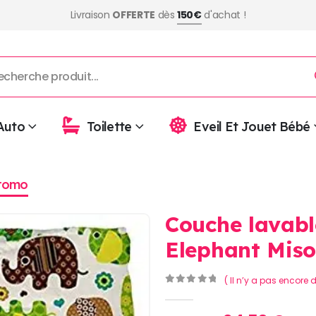
Livraison
OFFERTE
dès
150€
d'achat !
Auto
Toilette
Eveil Et Jouet Bébé
romo
Couche lavabl
Elephant Mis
( Il n’y a pas encore d
0
Sur 5