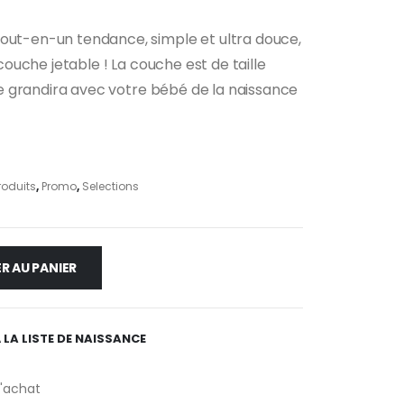
tout-en-un tendance, simple et ultra douce,
uel
e couche jetable ! La couche est de taille
:
50 €.
elle grandira avec votre bébé de la naissance
roduits
,
Promo
,
Selections
R AU PANIER
 LA LISTE DE NAISSANCE
d'achat