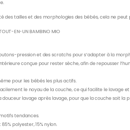
e.
ité des tailles et des morphologies des bébés, cela ne peut 
 TOUT-EN-UN BAMBINO MIO
 boutons-pression et des scratchs pour s’adapter à la morp
térieure conçue pour rester sèche, afin de repousser l’hum
même pour les bébés les plus actifs.
cilement le noyau de la couche, ce qui facilite le lavage e
 douceur lavage après lavage, pour que la couche soit la p
motifs tendances.
: 85% polyester, 15% nylon.