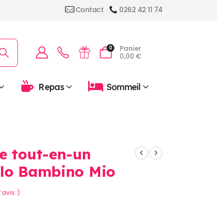
Contact
0262 42 11 74
Panier
0
0,00
€
Repas
Sommeil
e tout-en-un
olo Bambino Mio
’avis. )