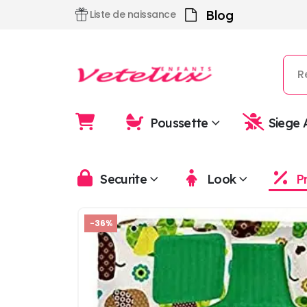
Blog
Liste de naissance
Poussette
Siege 
Securite
Look
P
-36%