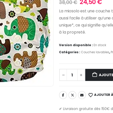
Le
Le
24,50
€
38,00
€
prix
prix
La miosolo est une couche 
initial
act
aussi facile à utiliser qu’un
était :
est 
38,00 €.
24,
unique*, ce qui signifie qu’
à la propreté.
Version disponible :
En stock
Catégories :
Couches lavables
,
P
AJOUTE
AJOUTER À
✔ Livraison gratuite dès 150€ 