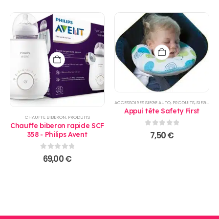
ACCESSOIRES SIEGE AUTO
,
PRODUITS
,
SIEGE AUTO
Appui tête Safety First
CHAUFFE BIBERON
,
PRODUITS
Chauffe biberon rapide SCF
0
sur 5
7,50
€
358 - Philips Avent
0
sur 5
69,00
€