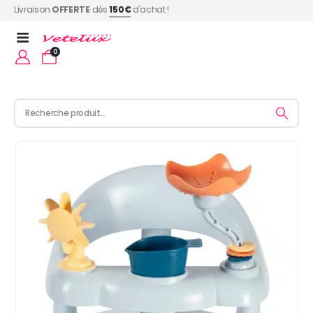
Livraison
OFFERTE
dès
150€
d'achat !
0