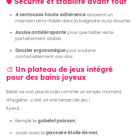
🛡️
Sécurité et stabilité avant tout
4 ventouses haute adhérence
assurent un
maintien ultra-fiable dans la baignoire ou la douche.
Assise antidérapante
pour que bébé reste
parfaitement stable.
Dossier ergonomique
pour soutenir
confortablement son dos.
🎨
Un plateau de jeux intégré
pour des bains joyeux
Bébé ne voit plus le bain comme un simple moment
d’hygiène : c’est un vrai terrain de jeu !
Il peut :
Remplir le
gobelet poisson
,
Jouer avec la
passoire étoile de mer
,