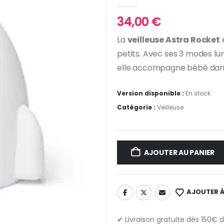
0
Sur 5
34,00
€
La
veilleuse Astra Rocket
e
petits. Avec ses 3 modes l
elle accompagne bébé dans 
Version disponible :
En stock
Catégorie :
Veilleuse
AJOUTER AU PANIER
AJOUTER À
✔ Livraison gratuite dès 150€ 