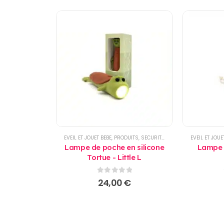
EVEIL ET JOUET BEBE
,
PRODUITS
,
SECURITE
,
SECURITE MAISON
EVEIL ET JOUE
,
VEI
Lampe de poche en silicone
Lampe 
Tortue - Little L
0
sur 5
24,00
€