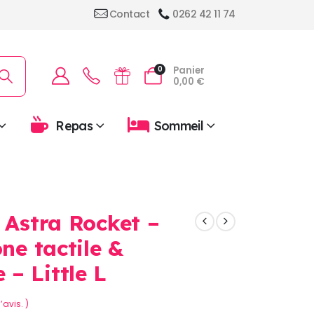
Contact
0262 42 11 74
Panier
0
0,00
€
Repas
Sommeil
 Astra Rocket –
one tactile &
– Little L
’avis. )