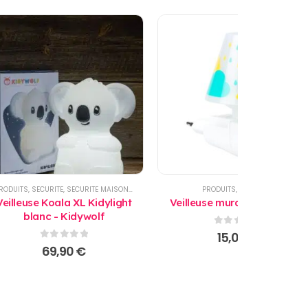
MAISON
RODUITS
,
VEILLEUSE
,
SECURITE
,
SECURITE MAISON
,
VEILLEUSE
PRODUITS
,
VEILLEUSE
Veilleuse Koala XL Kidylight
Veilleuse murale Babymoov
blanc - Kidywolf
0
sur 5
15,00
€
0
sur 5
69,90
€