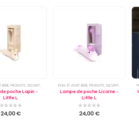
T BEBE
LLEUSE
,
PRODUITS
,
SECURITE
,
SECURITE MAISON
EVEIL ET JOUET BEBE
,
VEILLEUSE
,
PRODUITS
,
SECURITE
,
SECURITE 
P
de poche Lapin -
Lampe de poche Licorne -
Little L
Little L
0
sur 5
0
sur 5
24,00
€
24,00
€