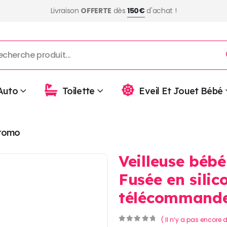
Livraison
OFFERTE
dès
150€
d'achat !
Auto
Toilette
Eveil Et Jouet Bébé
romo
Veilleuse bébé
Fusée en silic
télécommande 
( Il n’y a pas encore d