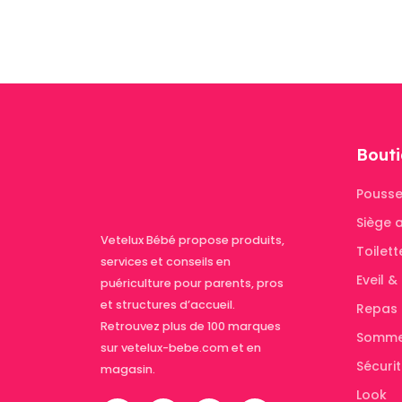
Bouti
Pousse
Siège 
Vetelux Bébé propose produits,
Toilett
services et conseils en
Eveil 
puériculture pour parents, pros
et structures d’accueil.
Repas
Retrouvez plus de 100 marques
Somme
sur vetelux-bebe.com et en
Sécuri
magasin.
Look