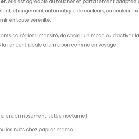
ger
, elle est agréable au toucher et parfaitement adaptée 
sant, changement automatique de couleurs, ou couleur fixe
ir en toute sérénité.
ts de régler l’intensité, de choisir un mode ou d’activer la
B
la rendent idéale à la maison comme en voyage.
ure, endormissement, tétée nocturne)
ou les nuits chez papi et mamie