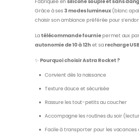
Fabriquée en
silicone souple et sans dan
Grâce à ses
3 modes lumineux
(blanc apai
choisir son ambiance préférée pour s’endorm
La
télécommande fournie
permet aux paren
autonomie de 10 à 12h
et sa
recharge US
✨
Pourquoi choisir Astra Rocket ?
Convient dès la naissance
Texture douce et sécurisée
Rassure les tout-petits au coucher
Accompagne les routines du soir (lect
Facile à transporter pour les vacances 