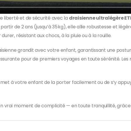
 liberté et de sécurité avec la
draisienne ultralégère ET
tir de 2 ans (jusqu’à 35 kg), elle allie robustesse et légè
rer, résistant aux chocs, à la pluie ou à la rouille.
aisienne grandit avec votre enfant, garantissant une postur
ssurante pour de premiers voyages en toute sérénité. Les r
rmet à votre enfant de la porter facilement ou de s’y app
un vrai moment de complicité — en toute tranquillité, grâce