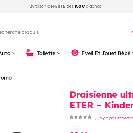
Livraison
OFFERTE
dès
150€
d'achat !
Auto
Toilette
Eveil Et Jouet Bébé
romo
Draisienne ult
ETER – Kinder
( Il n’y a pas encore d
0
Sur 5