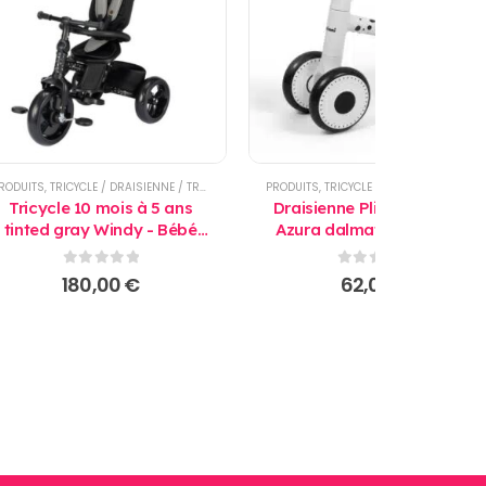
RODUITS
,
TRICYCLE / DRAISIENNE / TROTTINETTE
PRODUITS
,
TRICYCLE / DRAISIENNE / TROTTINETTE
Tricycle 10 mois à 5 ans
Draisienne Pliable 1 - 3 ans
tinted gray Windy - Bébé
Azura dalmatien - Baninni
Confort
0
sur 5
0
sur 5
180,00
€
62,00
€