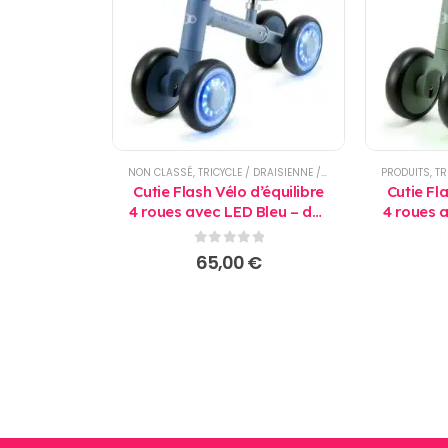
NON CLASSÉ
,
TRICYCLE / DRAISIENNE / TROTTINETTE
PRODUITS
,
TRI
Cutie Flash Vélo d’équilibre
Cutie Fla
4 roues avec LED Bleu – dès
4 roues 
12 mois - Kinderkraft
12 mo
0
sur 5
65,00
€