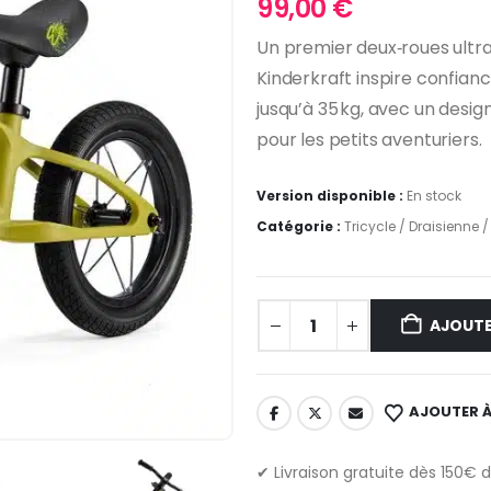
99,00
€
Un premier deux‑roues ultra‑
Kinderkraft inspire confia
jusqu’à 35 kg, avec un desig
pour les petits aventuriers.
Version disponible :
En stock
Catégorie :
Tricycle / Draisienne / 
AJOUTE
AJOUTER À
✔ Livraison gratuite dès 150€ 