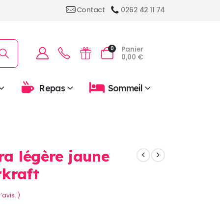
Contact
0262 42 11 74
Panier
0
0,00
€
Repas
Sommeil
ra légère jaune
kraft
’avis. )