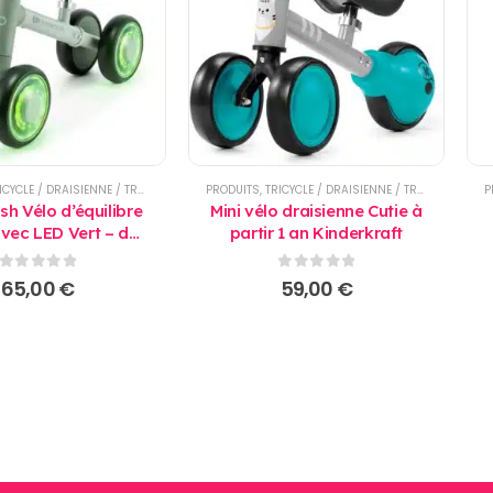
CYCLE / DRAISIENNE / TROTTINETTE
PRODUITS
,
TRICYCLE / DRAISIENNE / TROTTINETTE
P
sh Vélo d’équilibre
Mini vélo draisienne Cutie à
avec LED Vert – dès
partir 1 an Kinderkraft
is - Kinderkraft
0
sur 5
0
sur 5
65,00
€
59,00
€