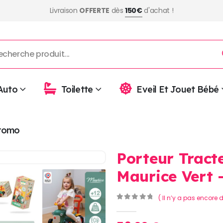
Livraison
OFFERTE
dès
150€
d'achat !
Auto
Toilette
Eveil Et Jouet Bébé
romo
Porteur Tract
Maurice Vert 
( Il n’y a pas encore d
0
Sur 5