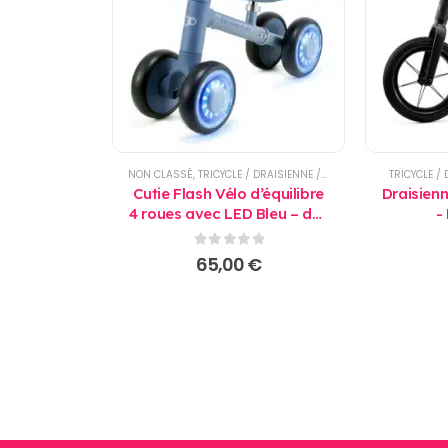
NON CLASSÉ
,
TRICYCLE / DRAISIENNE / TROTTINETTE
TRICYCLE / 
Cutie Flash Vélo d’équilibre
Draisienn
4 roues avec LED Bleu – dès
-
12 mois - Kinderkraft
0
sur 5
65,00
€