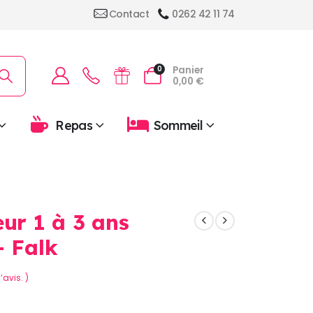
Contact
0262 42 11 74
Panier
0
0,00
€
Repas
Sommeil
eur 1 à 3 ans
– Falk
’avis. )