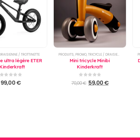
DRAISIENNE / TROTTINETTE
PRODUITS
,
PROMO
,
TRICYCLE / DRAISIENNE / TROTTINETTE
P
e ultra légère ETER
Mini tricycle Minibi
D
 Kinderkraft
Kinderkraft
0
sur 5
0
sur 5
Le
Le
99,00
€
59,00
€
70,00
€
prix
prix
initial
actuel
était :
est :
70,00 €.
59,00 €.