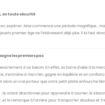
, en toute sécurité
ncer, explorer. Ainsi commence une période magnifique… mai
s jouets premier âge ne l’intéressent déjà plus. Il lui faut 
pagne les premiers pas
exactement à ce besoin. En effet, sa barre d’aide à la ma
, s’entraîne à marcher, gagne en équilibre et en confiance. E
 alors un vrai porteur que votre petit pilote enfourche fiè
 : le volant directionnel pour apprendre à tourner, le klaxon
 et la remorque à l’arrière pour transporter doudous et tré