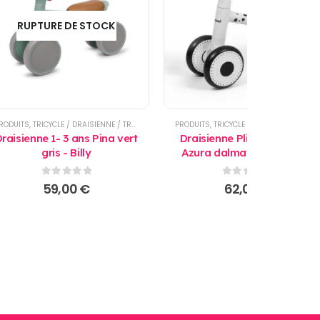
RUPTURE DE STOCK
RODUITS
,
TRICYCLE / DRAISIENNE / TROTTINETTE
PRODUITS
,
TRICYCLE / DRAISIENNE / TROTTINETTE
raisienne 1- 3 ans Pina vert
Draisienne Pliable 1 - 3 ans
gris - Billy
Azura dalmatien - Baninni
0
sur 5
0
sur 5
59,00
€
62,00
€