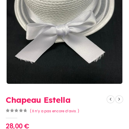
Chapeau Estella
( Il n’y a pas encore d’avis. )
0
Sur 5
28,00
€