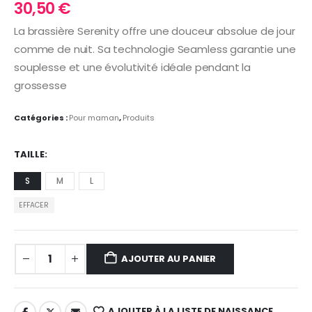
30,50
€
La brassière Serenity offre une douceur absolue de jour
comme de nuit. Sa technologie Seamless garantie une
souplesse et une évolutivité idéale pendant la
grossesse
Catégories :
Pour maman
,
Produits
TAILLE
S
M
L
EFFACER
AJOUTER AU PANIER
AJOUTER À LA LISTE DE NAISSANCE