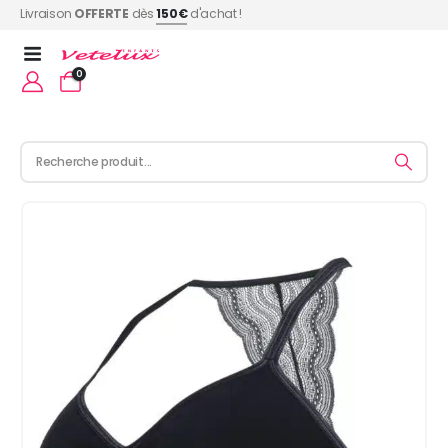
Livraison
OFFERTE
dès
150€
d'achat !
0