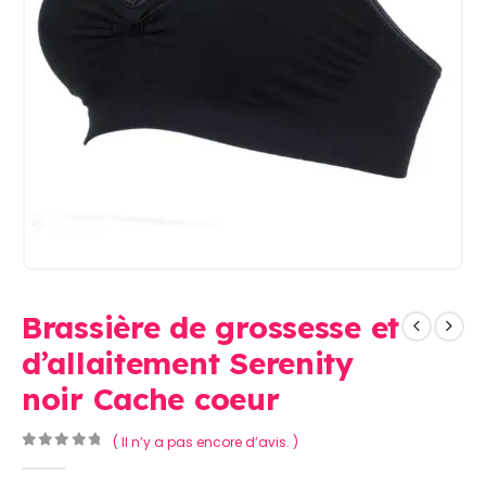
Brassière de grossesse et
d’allaitement Serenity
noir Cache coeur
( Il n’y a pas encore d’avis. )
0
Sur 5