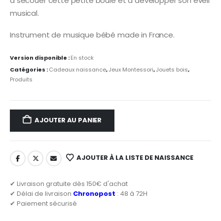
à secouer cette petite boule et à développer son éveil
musical.
Instrument de musique bébé made in France.
Version disponible :
En stock
Catégories :
Cadeaux naissance
,
Jeux Montessori
,
Jouets bois
,
Produits
AJOUTER AU PANIER
AJOUTER À LA LISTE DE NAISSANCE
✔ Livraison gratuite dès 150€ d'achat
✔ Délai de livraison
Chronopost
: 48 à 72H
✔ Paiement sécurisé