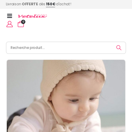
Livraison
OFFERTE
dès
150€
d'achat !
0