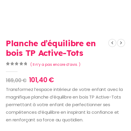
Planche d’équilibre en
bois TP Active-Tots
( Il n’y a pas encore d’avis. )
0
Sur 5
Le
Le
101,40
€
169,00
€
prix
prix
Transformez l’espace intérieur de votre enfant avec la
initial
actuel
magnifique planche d’équilibre en bois TP Active-Tots
était :
est :
169,00 €.
101,40 €.
permettant à votre enfant de perfectionner ses
compétences d’équilibre en inspirant la confiance et
en renforçant sa force au quotidien.