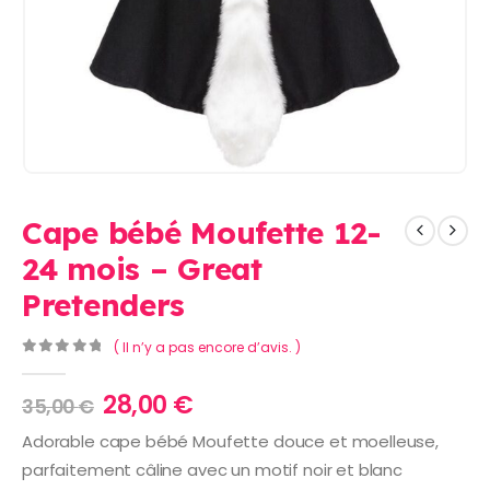
Cape bébé Moufette 12-
24 mois – Great
Pretenders
( Il n’y a pas encore d’avis. )
0
Sur 5
Le
Le
28,00
€
35,00
€
prix
prix
Adorable cape bébé Moufette douce et moelleuse,
initial
actuel
parfaitement câline avec un motif noir et blanc
était :
est :