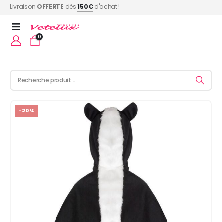
Livraison
OFFERTE
dès
150€
d'achat !
0
-20%