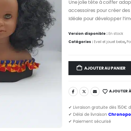
Une jolie tête à coiffer ad
initial
act
accessoires pour créer des 
était :
est 
49,50 €.
39,
Idéale pour développer l’ima
Version disponible :
En stock
Catégories :
Eveil et jouet bebe
,
Po
AJOUTER AU PANIER
AJOUTER À
✔ Livraison gratuite dès 150€ 
✔ Délai de livraison
Chronopo
✔ Paiement sécurisé