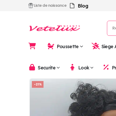
Blog
Liste de naissance
Poussette
Siege 
Securite
Look
P
-21%