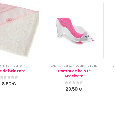
ITS
,
SORTIE DE BAIN
BAIGNOIRE BEBE
,
PRODUITS
,
TOILETTE
C
 de bain rose
Transat de bain fit
Angelcare
0
sur 5
8,50
€
0
sur 5
29,50
€