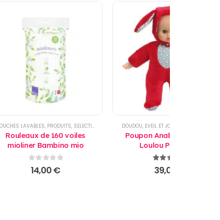
OUCHES LAVABLES
,
PRODUITS
,
SELECTIONS
,
TOILETTE
DOUDOU
,
EVEIL ET JOUET BEBE
,
PRODUITS
Rouleaux de 160 voiles
Poupon Anababies 28 cm
mioliner Bambino mio
Loulou PetitCollin
0
sur 5
5.00
sur 5
14,00
€
39,00
€