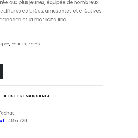
aptée aux plus jeunes, équipée de nombreux
uel
coiffures colorées, amusantes et créatives.
:
00 €.
gination et la motricité fine.
upée
,
Produits
,
Promo
 LA LISTE DE NAISSANCE
d'achat
st
: 48 à 72H