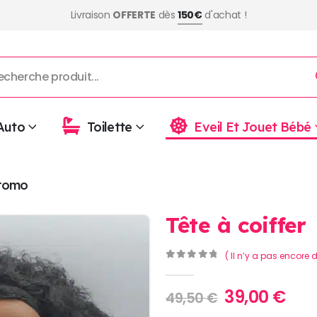
Livraison
OFFERTE
dès
150€
d'achat !
Auto
Toilette
Eveil Et Jouet Bébé
romo
Tête à coiffer
( Il n’y a pas encore d
0
Sur 5
Le
Le
39,00
€
49,50
€
prix
prix