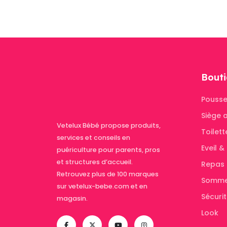
Bouti
Pousse
Siège 
Vetelux Bébé propose produits,
Toilett
services et conseils en
Eveil 
puériculture pour parents, pros
et structures d’accueil.
Repas
Retrouvez plus de 100 marques
Somme
sur vetelux-bebe.com et en
Sécuri
magasin.
Look