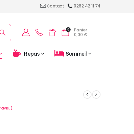
Contact
0262 42 11 74
Panier
0
0,00
€
Repas
Sommeil
’avis. )