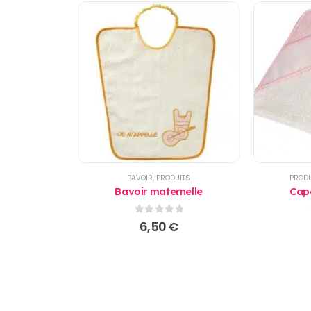
BAVOIR
,
PRODUITS
PRODU
Bavoir maternelle
Cape
0
sur 5
6,50
€