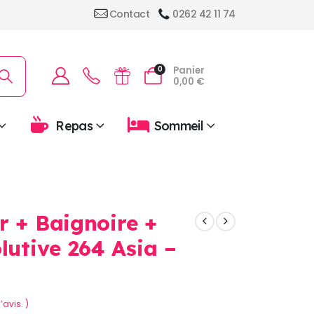
Contact
0262 42 11 74
Panier
0
0,00
€
Repas
Sommeil
r + Baignoire +
utive 264 Asia –
’avis. )