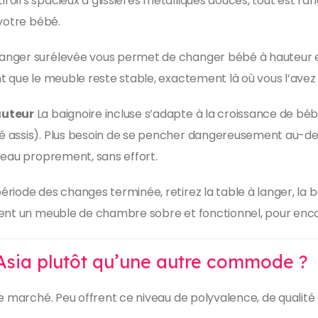
iroirs spacieux à glissières métalliques douces, tout est ran
 votre bébé.
langer surélevée vous permet de changer bébé à hauteur e
t que le meuble reste stable, exactement là où vous l’avez 
auteur
La baignoire incluse s’adapte à la croissance de béb
 assis). Plus besoin de se pencher dangereusement au-dess
’eau proprement, sans effort.
période des changes terminée, retirez la table à langer, la b
ient un meuble de chambre sobre et fonctionnel, pour enc
 Asia plutôt qu’une autre commode ?
e marché. Peu offrent ce niveau de polyvalence, de qualité 