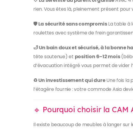
🤍 La sérénité du parent organisé
Avec 4 t
rien. Vous êtes là, pleinement présent pour
🛡️ La sécurité sans compromis
La table à 
roulettes avec système de frein garantissen
🛁 Un bain doux et sécurisé, à la bonne h
tête soutenue) et
position 6–12 mois
(bébé
d’évacuation intégré vous permet de vider l
♻️ Un investissement qui dure
Une fois la 
l’étagère fournie : votre commode Asia dev
🔹 Pourquoi choisir la CAM
Il existe beaucoup de meubles à langer sur l