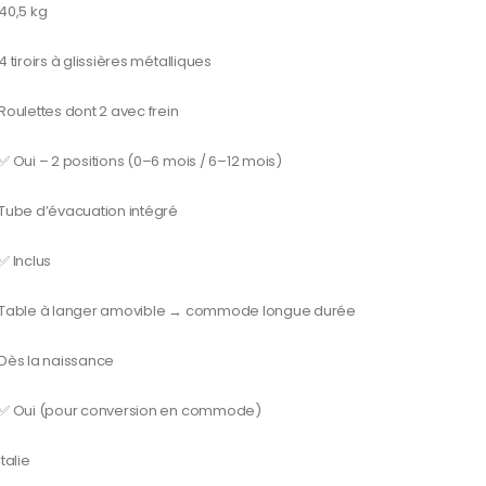
40,5 kg
4 tiroirs à glissières métalliques
Roulettes dont 2 avec frein
✅ Oui – 2 positions (0–6 mois / 6–12 mois)
Tube d’évacuation intégré
✅ Inclus
Table à langer amovible → commode longue durée
Dès la naissance
✅ Oui (pour conversion en commode)
Italie