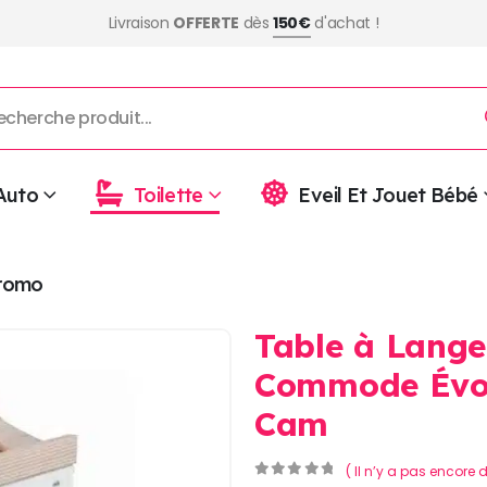
Livraison
OFFERTE
dès
150€
d'achat !
Auto
Toilette
Eveil Et Jouet Bébé
romo
Table à Lange
Commode Évol
Cam
( Il n’y a pas encore d