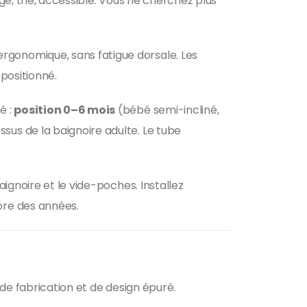
gé, trié, accessible. Vous ne cherchez plus
rgonomique, sans fatigue dorsale. Les
positionné.
é :
position 0–6 mois
(bébé semi-incliné,
us de la baignoire adulte. Le tube
aignoire et le vide-poches. Installez
ore des années.
de fabrication et de design épuré.