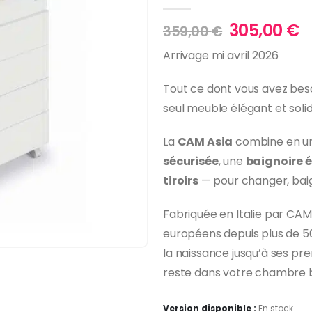
0
Sur 5
Le
L
305,00
€
359,00
€
prix
p
Arrivage mi avril 2026
initial
a
était :
es
Tout ce dont vous avez beso
359,00 €.
3
seul meuble élégant et solid
La
CAM Asia
combine en un
sécurisée
, une
baignoire é
tiroirs
— pour changer, baign
Fabriquée en Italie par CA
européens depuis plus de 
la naissance jusqu’à ses pre
reste dans votre chambre 
Version disponible :
En stock