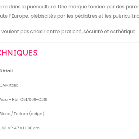
faire dans la puériculture. Une marque fondée par des paren
ute l’Europe, plébiscités par les pédiatres et les puéricultri
e veulent pas choisir entre praticité, sécurité et esthétique.
CHNIQUES
Détail
CAM Italia
Asia – Réf. C917006-C261
Blanc / Tortora (beige)
L 93 × P 47 × H 100 cm