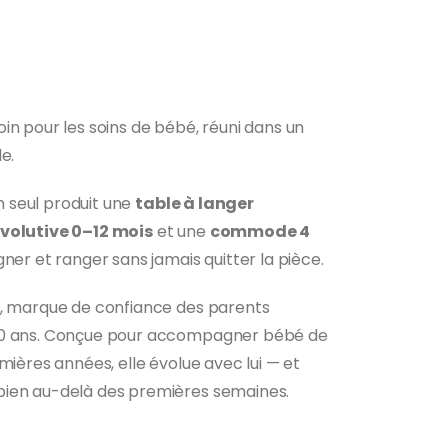
e
rix
ctuel
t :
in pour les soins de bébé, réuni dans un
05,00 €.
e.
 seul produit une
table à langer
volutive 0–12 mois
et une
commode 4
er et ranger sans jamais quitter la pièce.
M, marque de confiance des parents
50 ans. Conçue pour accompagner bébé de
mières années, elle évolue avec lui — et
bien au-delà des premières semaines.