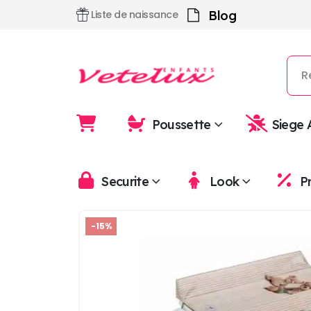
Blog
Liste de naissance
Poussette
Siege 
Securite
Look
P
-15%