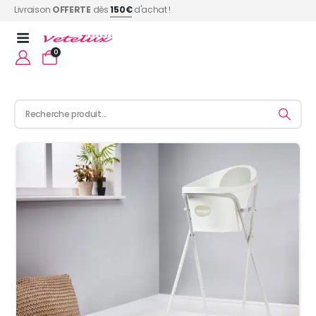
Livraison
OFFERTE
dès
150€
d'achat !
0