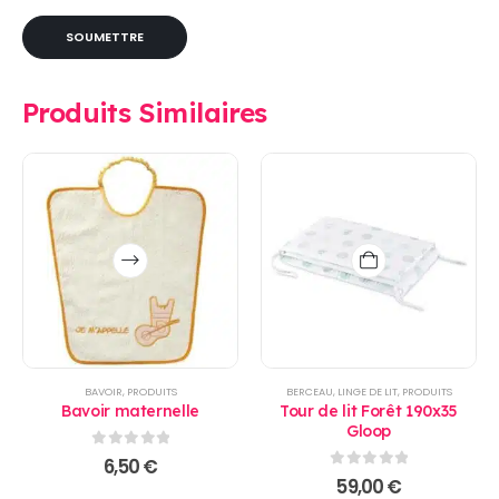
Produits Similaires
Ce
produit
a
plusieurs
variations.
Les
options
BAVOIR
,
PRODUITS
BERCEAU
,
LINGE DE LIT
,
PRODUITS
peuvent
Bavoir maternelle
Tour de lit Forêt 190x35
être
Gloop
choisies
0
sur 5
6,50
€
sur
0
sur 5
59,00
€
la