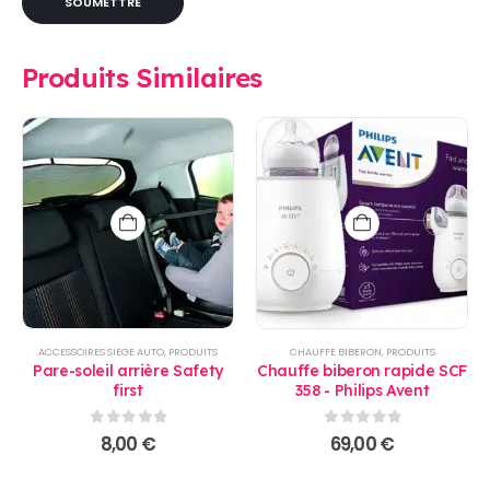
Produits Similaires
ACCESSOIRES SIEGE AUTO
,
PRODUITS
CHAUFFE BIBERON
,
PRODUITS
Pare-soleil arrière Safety
Chauffe biberon rapide SCF
first
358 - Philips Avent
0
sur 5
0
sur 5
8,00
€
69,00
€