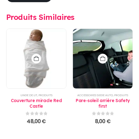
Produits Similaires
LINGE DE LIT
,
PRODUITS
ACCESSOIRES SIEGE AUTO
,
PRODUITS
Couverture miracle Red
Pare-soleil arrière Safety
Castle
first
0
sur 5
0
sur 5
48,00
€
8,00
€