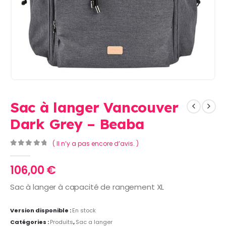
Sac à langer Vancouver
Dark Grey – Beaba
( Il n’y a pas encore d’avis. )
0
Sur 5
106,00
€
Sac à langer à capacité de rangement XL
Version disponible :
En stock
Catégories :
Produits
,
Sac a langer