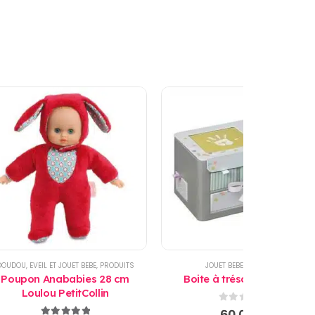
DOUDOU
,
EVEIL ET JOUET BEBE
,
PRODUITS
JOUET BEBE
,
PRODUITS
Poupon Anababies 28 cm
Boite à trésors Baby Art
Loulou PetitCollin
0
sur 5
60,00
€