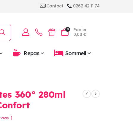
Contact
0262 42 11 74
Panier
0
0,00
€
Repas
Sommeil
ites 360° 280ml
Confort
’avis. )