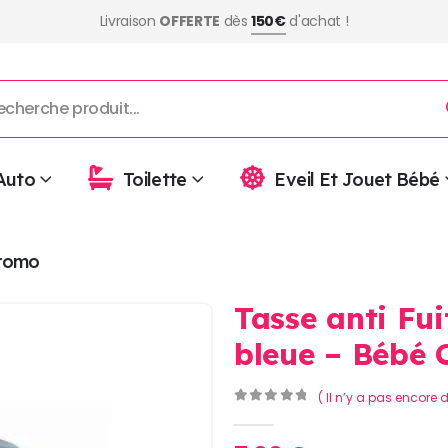
Livraison
OFFERTE
dès
150€
d'achat !
Auto
Toilette
Eveil Et Jouet Bébé
romo
Tasse anti Fu
bleue – Bébé 
( Il n’y a pas encore d
0
Sur 5