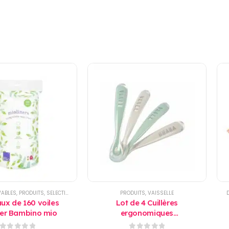
VABLES
,
PRODUITS
,
SELECTIONS
,
TOILETTE
PRODUITS
,
VAISSELLE
ux de 160 voiles
Lot de 4 Cuillères
ner Bambino mio
ergonomiques
d’apprentissage 2ème âge