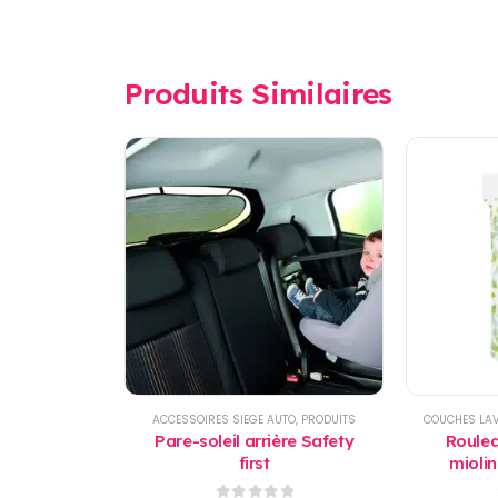
Produits Similaires
ACCESSOIRES SIEGE AUTO
,
PRODUITS
COUCHES LA
Pare-soleil arrière Safety
Roulea
first
mioli