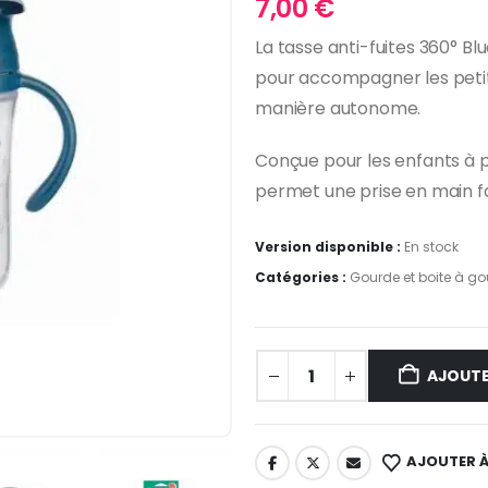
7,00
€
La tasse anti-fuites 360° Bl
pour accompagner les petits
manière autonome.
Conçue pour les enfants à p
permet une prise en main faci
Version disponible :
En stock
Catégories :
Gourde et boite à go
AJOUTE
AJOUTER À