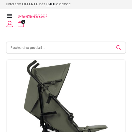
Livraison
OFFERTE
dès
150€
d'achat !
0