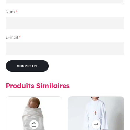
Nom
*
E-mail
*
Produits Similaires
Ce
produit