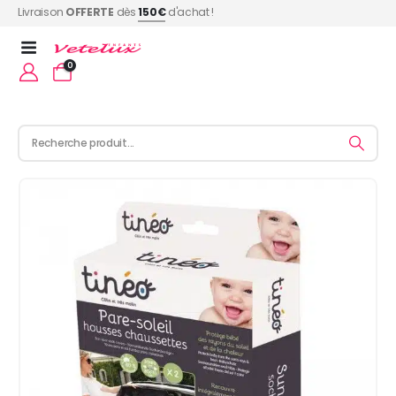
Livraison
OFFERTE
dès
150€
d'achat !
0