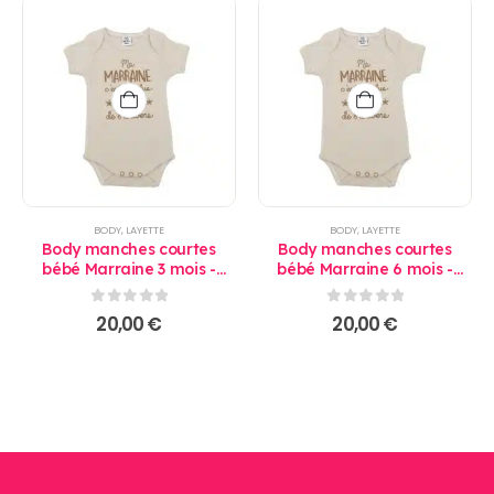
BODY
,
LAYETTE
BODY
,
LAYETTE
Body manches courtes
Body manches courtes
bébé Marraine 3 mois -
bébé Marraine 6 mois -
bbandco
bbandco
0
sur 5
0
sur 5
20,00
€
20,00
€