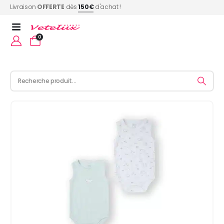
Livraison
OFFERTE
dès
150€
d'achat !
0