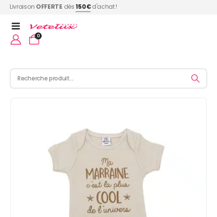
Livraison
OFFERTE
dès
150€
d'achat !
0