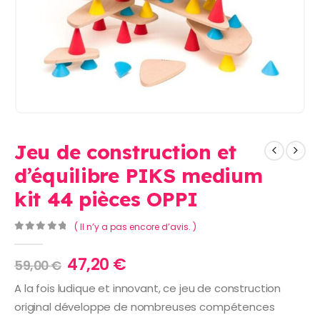
Jeu de construction et
d’équilibre PIKS medium
kit 44 pièces OPPI
( Il n’y a pas encore d’avis. )
0
Sur 5
Le
Le
47,20
€
59,00
€
prix
prix
A la fois ludique et innovant, ce jeu de construction
initial
actuel
original développe de nombreuses compétences
était :
est :