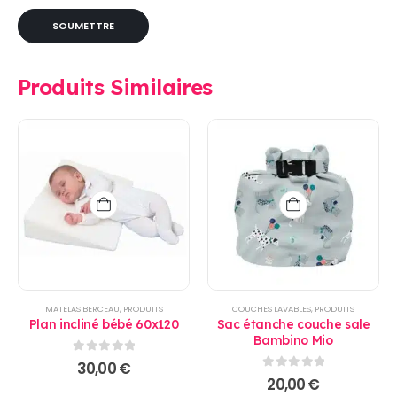
Produits Similaires
MATELAS BERCEAU
,
PRODUITS
COUCHES LAVABLES
,
PRODUITS
Plan incliné bébé 60x120
Sac étanche couche sale
Bambino Mio
0
sur 5
30,00
€
0
sur 5
20,00
€