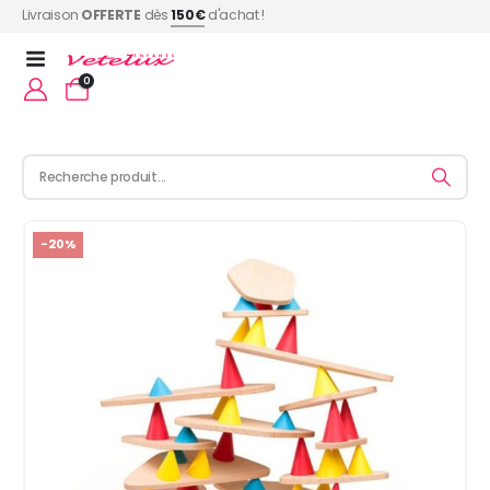
Livraison
OFFERTE
dès
150€
d'achat !
0
-20%