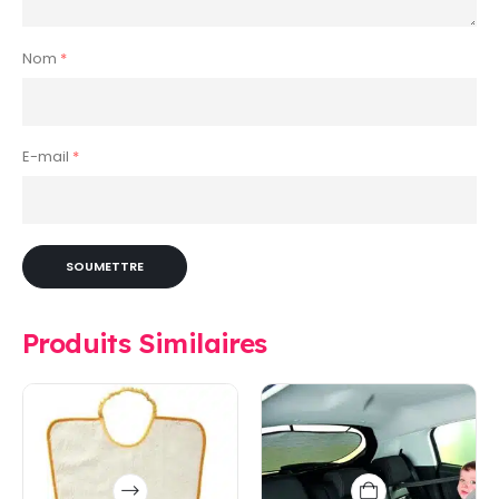
Nom
*
E-mail
*
Produits Similaires
Ce