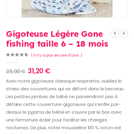
Gigoteuse Légère Gone
fishing taille 6 – 18 mois
( Il n’y a pas encore d’avis. )
0
Sur 5
Le
Le
31,20
€
39,00
€
prix
prix
Avec notre gigoteuse classique respirante, oubliez le
initial
actuel
stress des couvertures qui se défont dans le berceau.
était :
est :
39,00 €.
31,20 €.
Les petites jambes de bébé ne parviendront pas à
défaire cette couverture-gigoteuse qui s’enfile par-
dessus le pyjama de bébé et s’ouvre par le bas avec
une fermeture éclair pour faciliter les changes
nocturnes. De plus, notre mousseline 100 % coton est