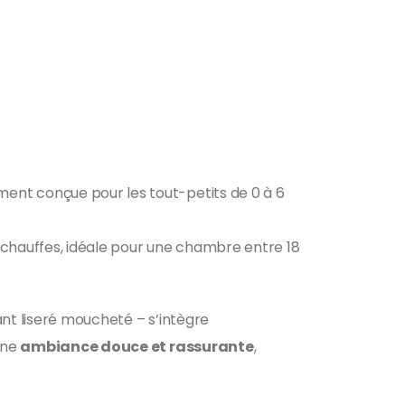
ement conçue pour les tout-petits de 0 à 6
urchauffes, idéale pour une chambre entre 18
gant liseré moucheté – s’intègre
une
ambiance douce et rassurante
,