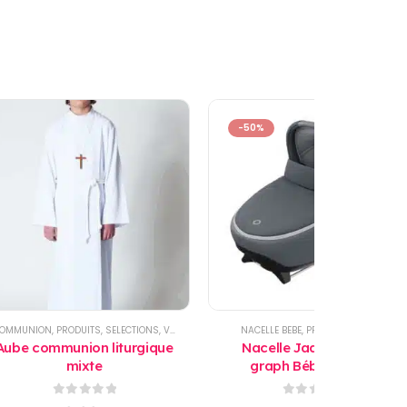
-50%
OMMUNION
,
PRODUITS
,
SELECTIONS
,
VÊTEMENT ENFANTS
NACELLE BEBE
,
PRODUITS
,
PROMO
Aube communion liturgique
Nacelle Jade essential
mixte
graph Bébé Confort
0
sur 5
0
sur 5