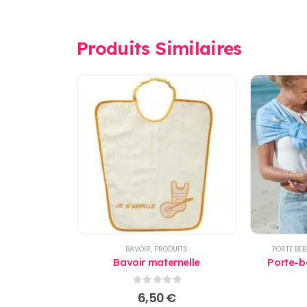
Produits Similaires
BAVOIR
,
PRODUITS
PORTE BEB
Bavoir maternelle
Porte-bé
0
sur 5
6,50
€