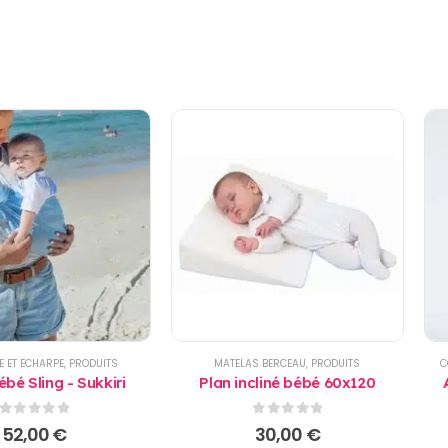
E ET ECHARPE
,
PRODUITS
MATELAS BERCEAU
,
PRODUITS
C
bé Sling - Sukkiri
Plan incliné bébé 60x120
0
sur 5
0
sur 5
52,00
€
30,00
€