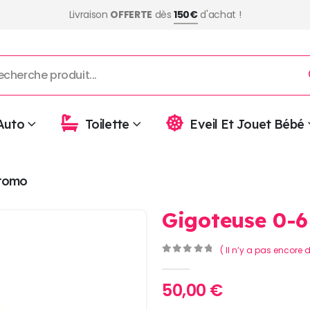
Livraison
OFFERTE
dès
150€
d'achat !
Auto
Toilette
Eveil Et Jouet Bébé
romo
Gigoteuse 0-6
( Il n’y a pas encore d
0
Sur 5
50,00
€