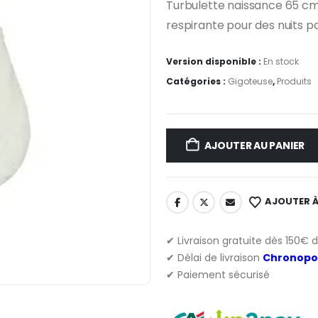
Turbulette naissance 65 cm
respirante pour des nuits pa
Version disponible :
En stock
Catégories :
Gigoteuse
,
Produits
AJOUTER AU PANIER
AJOUTER À
✔ Livraison gratuite dès 150€ 
✔ Délai de livraison
Chronopo
✔ Paiement sécurisé