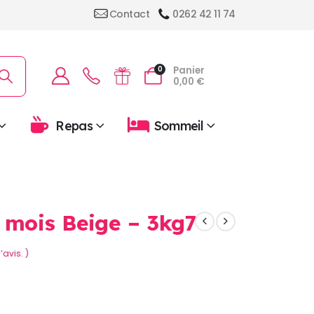
Contact
0262 42 11 74
Panier
0
0,00
€
Repas
Sommeil
 mois Beige – 3kg7
’avis. )