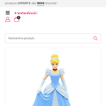
Livraison
OFFERTE
dès
150€
d'achat !
0