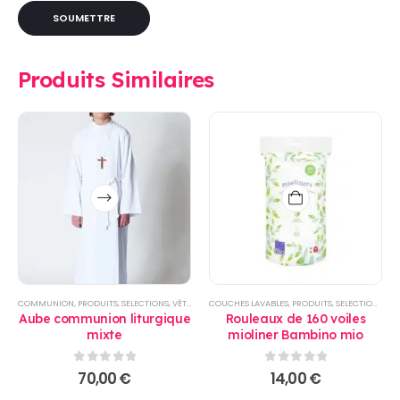
Produits Similaires
Ce
produit
a
plusieurs
variations.
Les
options
COMMUNION
,
PRODUITS
,
SELECTIONS
,
VÊTEMENT ENFANTS
COUCHES LAVABLES
,
PRODUITS
,
SELECTIONS
,
TOI
peuvent
Aube communion liturgique
Rouleaux de 160 voiles
être
mixte
mioliner Bambino mio
choisies
sur
0
sur 5
0
sur 5
70,00
€
14,00
€
la