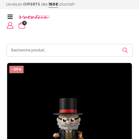
Livraison
OFFERTE
dès
150€
d'achat !
0
-20%