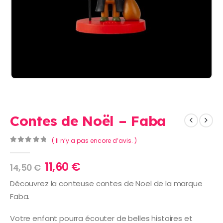
Contes de Noël – Faba
( Il n’y a pas encore d’avis. )
0
Sur 5
Le
Le
11,60
€
14,50
€
prix
prix
Découvrez la conteuse contes de Noel de la marque
initial
actuel
Faba.
était :
est :
14,50 €.
11,60 €.
Votre enfant pourra écouter de belles histoires et