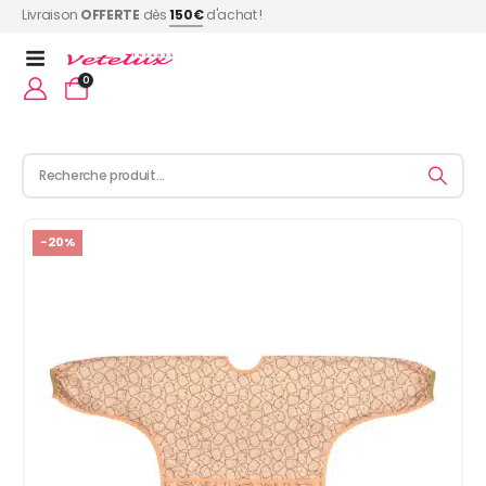
Livraison
OFFERTE
dès
150€
d'achat !
0
-20%