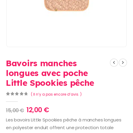
Bavoirs manches
longues avec poche
Little Spookies pêche
( Il n’y a pas encore d’avis. )
0
Sur 5
Le
Le
12,00
€
15,00
€
prix
prix
Les bavoirs Little Spookies pêche à manches longues
initial
actuel
en polyester enduit offrent une protection totale
était :
est :