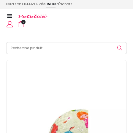
Livraison
OFFERTE
dès
150€
d'achat !
0