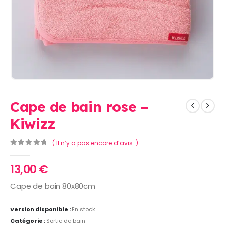
Cape de bain rose –
Kiwizz
( Il n’y a pas encore d’avis. )
0
Sur 5
13,00
€
Cape de bain 80x80cm
Version disponible :
En stock
Catégorie :
Sortie de bain