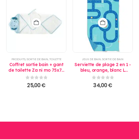
PRODUITS
,
SORTIE DE BAIN
,
TOILETTE
JEUX DE BAIN
,
SORTIE DE BAIN
Coffret sortie bain + gant
Serviette de plage 2 en 1 -
de toilette Za ni mo 75x75
bleu, orange, blanc L
cm - Domiva
180x100cm - Quut
0
sur 5
0
sur 5
25,00
€
34,00
€