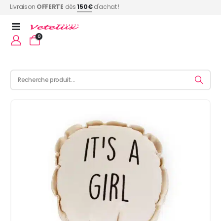
Livraison
OFFERTE
dès
150€
d'achat !
0