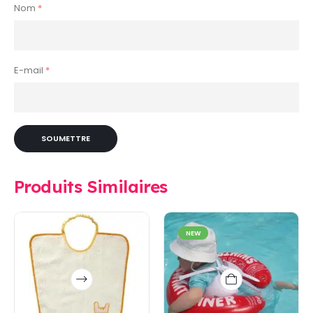
Nom
*
E-mail
*
Produits Similaires
NEW
Ce
produit
a