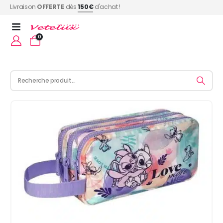
Livraison
OFFERTE
dès
150€
d'achat !
0