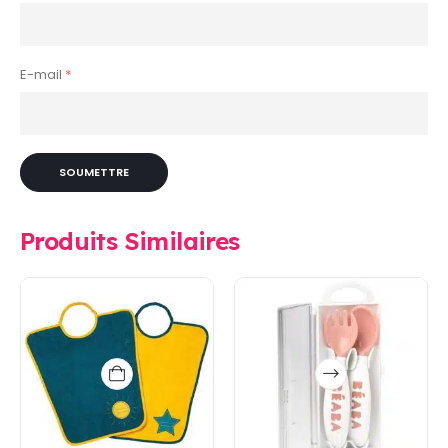
E-mail
*
Produits Similaires
Ce
produit
a
plusieurs
variations.