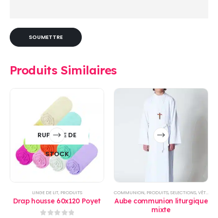
Produits Similaires
Ce
RUPTURE DE
produit
a
STOCK
plusieurs
variations.
Les
options
LINGE DE LIT
,
PRODUITS
COMMUNION
,
PRODUITS
,
SELECTIONS
,
VÊTEMENT ENFANTS
peuvent
Drap housse 60x120 Poyet
Aube communion liturgique
être
mixte