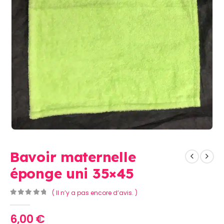
Bavoir maternelle
éponge uni 35×45
( Il n’y a pas encore d’avis. )
0
Sur 5
6,00
€