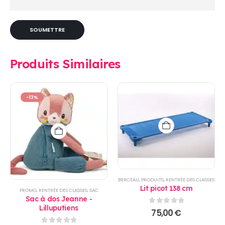
Produits Similaires
-13%
BERCEAU
,
PRODUITS
,
RENTRÉE DES CLASSES
Lit picot 138 cm
PROMO
,
RENTRÉE DES CLASSES
,
SAC
Sac à dos Jeanne -
Lilluputiens
0
sur 5
75,00
€