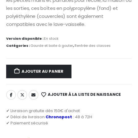
les petites mains et parfaites pour l’école, la maison ou
les sorties, ces boîtes en polypropylène (fond) et
polyéthylène (couvercles) sont également
compatibles avec le lave-vaisselle.
Version disponible :
En stock
Catégories :
Gourde et boite à gouter
,
Rentrée des classes
AJOUTER AU PANIER
AJOUTER À LA LISTE DE NAISSANCE
✔ Livraison gratuite dès 150€ d'achat
✔ Délai de livraison
Chronopost
: 48 à 72H
✔ Paiement sécurisé