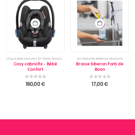
COQUE BEBE GROUPE 0 (0-13KG)
,
PRODUITS
ACCESSOIRES BIBERON
,
PRODUITS
Cosy cabriofix - Bébé
Brosse biberon Forb de
Confort
Boon
0
sur 5
0
sur 5
160,00
€
17,00
€