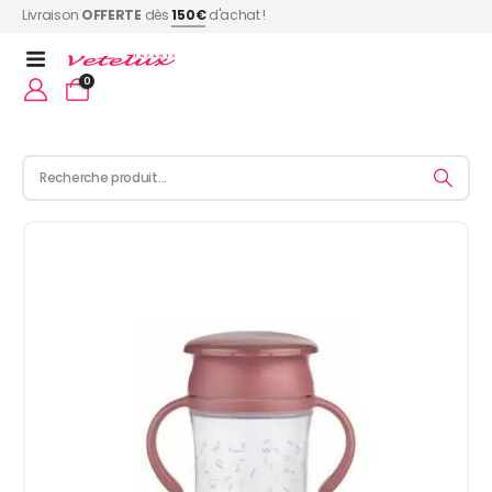
Livraison
OFFERTE
dès
150€
d'achat !
0