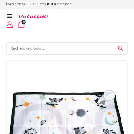
Livraison
OFFERTE
dès
150€
d'achat !
0