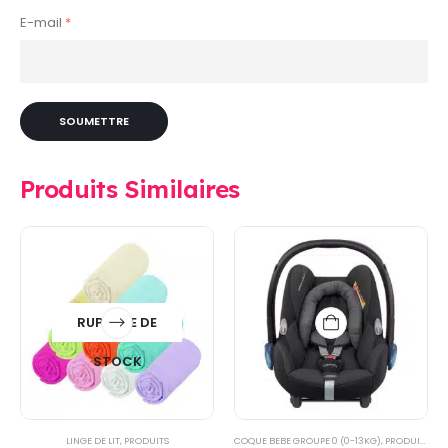
E-mail
*
Produits Similaires
RUPTURE DE
STOCK
LINGE DE LIT
,
PRODUITS
COQUE BEBE GROUPE 0 (0-13KG)
,
PRODUITS