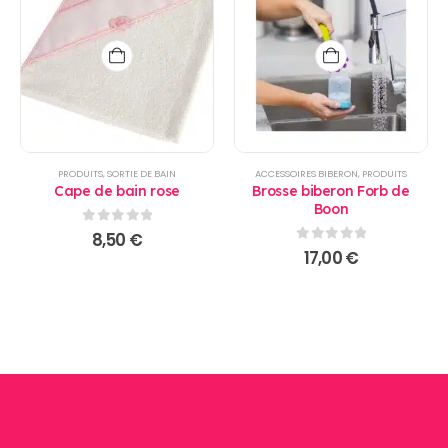
PRODUITS
,
SORTIE DE BAIN
ACCESSOIRES BIBERON
,
PRODUITS
Cape de bain rose
Brosse biberon Forb de
Boon
0
sur 5
8,50
€
0
sur 5
17,00
€