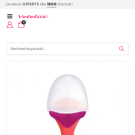
Livraison
OFFERTE
dès
150€
d'achat !
0