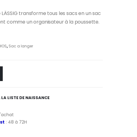
x
e LÄSSIG transforme tous les sacs en un sac
uel
ment comme un organisateur à la poussette.
:
00 €.
MOS
,
Sac a langer
 LA LISTE DE NAISSANCE
d'achat
st
: 48 à 72H