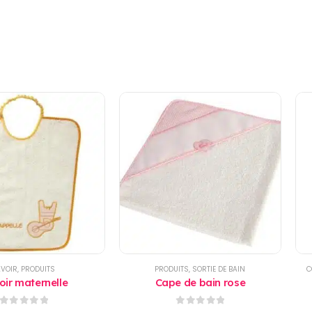
AVOIR
,
PRODUITS
PRODUITS
,
SORTIE DE BAIN
C
oir maternelle
Cape de bain rose