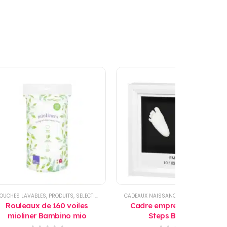
OUCHES LAVABLES
,
PRODUITS
,
SELECTIONS
,
TOILETTE
CADEAUX NAISSANCE
,
JOUET BEBE
,
PRODUITS
Rouleaux de 160 voiles
Cadre empreinte My little
mioliner Bambino mio
Steps Baby art