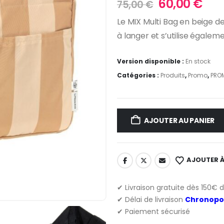
Le
Le
60,00
€
75,00
€
prix
pri
Le MIX Multi Bag en beige d
initial
act
à langer et s’utilise égale
était :
est 
75,00 €.
60,
Version disponible :
En stock
Catégories :
Produits
,
Promo
,
PRO
AJOUTER AU PANIER
AJOUTER À
✔ Livraison gratuite dès 150€ 
✔ Délai de livraison
Chronopo
✔ Paiement sécurisé