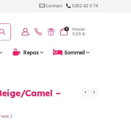
Contact
0262 42 11 74
Panier
0
0,00
€
Repas
Sommeil
Beige/Camel –
’avis. )