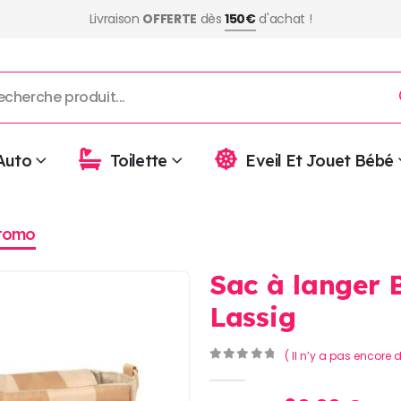
Livraison
OFFERTE
dès
150€
d'achat !
Auto
Toilette
Eveil Et Jouet Bébé
romo
Sac à langer 
Lassig
( Il n’y a pas encore d
0
Sur 5