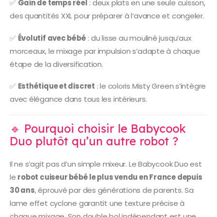
✅
Gain de temps réel
: deux plats en une seule cuisson,
des quantités XXL pour préparer à l’avance et congeler.
✅
Évolutif avec bébé
: du lisse au mouliné jusqu’aux
morceaux, le mixage par impulsion s’adapte à chaque
étape de la diversification.
✅
Esthétique et discret
: le coloris Misty Green s’intègre
avec élégance dans tous les intérieurs.
🔹 Pourquoi choisir le Babycook
Duo plutôt qu’un autre robot ?
Il ne s’agit pas d’un simple mixeur. Le Babycook Duo est
le
robot cuiseur bébé le plus vendu en France depuis
30 ans
, éprouvé par des générations de parents. Sa
lame effet cyclone garantit une texture précise à
chaque mixage. Son double bol indépendant est une