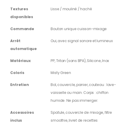
Textures
Lisse / mouliné / haché
disponibles
Commande
Bouton unique cuisson-mixage
Arrêt
Oui, avec signal sonore et lumineux
automatique
Matériaux
PP, Tritan (sans BPA), Silicone, Inox
Coloris
Misty Green
Entretien
Bol, couvercle, panier, couteau : lave-
vaisselle ou main. Corps : chiffon
humide. Ne pas immerger.
Accessoires
Spatule, couvercle de mixage, filtre
inclus
smoothie, livret de recettes