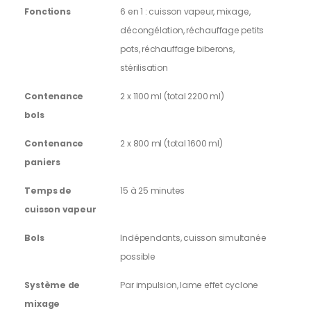
Fonctions
6 en 1 : cuisson vapeur, mixage,
décongélation, réchauffage petits
pots, réchauffage biberons,
stérilisation
Contenance
2 x 1100 ml (total 2200 ml)
bols
Contenance
2 x 800 ml (total 1600 ml)
paniers
Temps de
15 à 25 minutes
cuisson vapeur
Bols
Indépendants, cuisson simultanée
possible
Système de
Par impulsion, lame effet cyclone
mixage